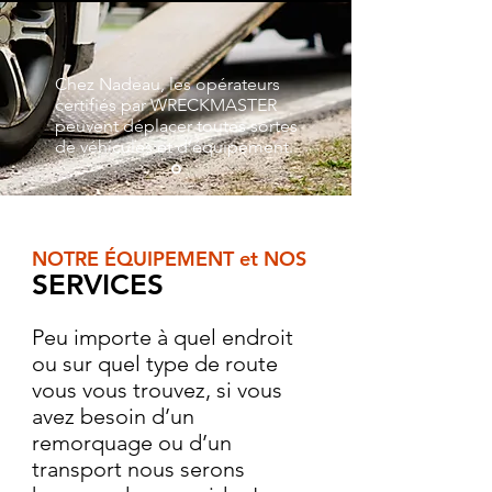
Chez Nadeau, les opérateurs
certifiés par WRECKMASTER
peuvent déplacer toutes sortes
de véhicules et d’équipement.
NOTRE ÉQUIPEMENT et NOS
S
ERVICES
Peu importe à quel endroit
ou sur quel type de route
vous vous trouvez, si vous
avez besoin d’un
remorquage ou d’un
transport nous serons